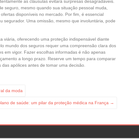
tentamente as cláusulas evitará surpresas desagradáveis.
o de seguro, mesmo quando sua situação pessoal muda,
ofertas disponíveis no mercado. Por fim, é essencial
 seu segurador. Uma omissão, mesmo que involuntária, pode
a viária, oferecendo uma proteção indispensável diante
elo mundo dos seguros requer uma compreensão clara dos
es em vigor. Fazer escolhas informadas é não apenas
rçamento a longo prazo. Reserve um tempo para comparar
es das apólices antes de tomar uma decisão.
ral da moda
lano de saúde: um pilar da proteção médica na França
→