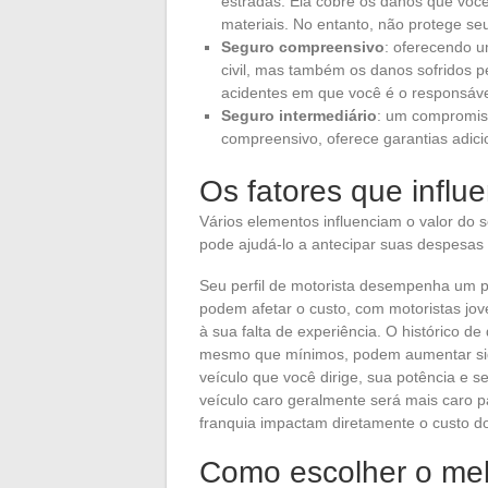
estradas. Ela cobre os danos que você
materiais. No entanto, não protege seu
Seguro compreensivo
: oferecendo u
civil, mas também os danos sofridos p
acidentes em que você é o responsáve
Seguro intermediário
: um compromiss
compreensivo, oferece garantias adici
Os fatores que influ
Vários elementos influenciam o valor do
pode ajudá-lo a antecipar suas despesas
Seu perfil de motorista desempenha um pa
podem afetar o custo, com motoristas jo
à sua falta de experiência. O histórico de
mesmo que mínimos, podem aumentar signi
veículo que você dirige, sua potência e 
veículo caro geralmente será mais caro pa
franquia impactam diretamente o custo d
Como escolher o mel