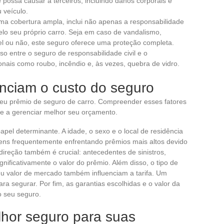
 possa causar a terceiros, incluindo danos corporais e
 veículo.
ma cobertura ampla, inclui não apenas a responsabilidade
elo seu próprio carro. Seja em caso de vandalismo,
l ou não, este seguro oferece uma proteção completa.
o entre o seguro de responsabilidade civil e o
onais como roubo, incêndio e, às vezes, quebra de vidro.
enciam o custo do seguro
 seu prêmio de seguro de carro. Compreender esses fatores
 e a gerenciar melhor seu orçamento.
pel determinante. A idade, o sexo e o local de residência
vens frequentemente enfrentando prêmios mais altos devido
 direção também é crucial: antecedentes de sinistros,
ficativamente o valor do prêmio. Além disso, o tipo de
seu valor de mercado também influenciam a tarifa. Um
ra segurar. Por fim, as garantias escolhidas e o valor da
o seu seguro.
hor seguro para suas