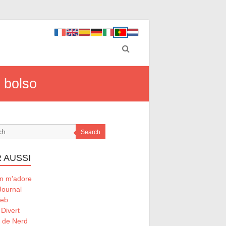
 bolso
Search
 AUSSI
 m'adore
Journal
Web
 Divert
l de Nerd