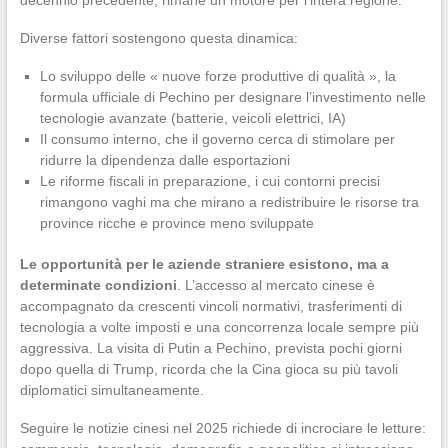
decennio precedente, rimane un motore per l’intera regione.
Diverse fattori sostengono questa dinamica:
Lo sviluppo delle « nuove forze produttive di qualità », la
formula ufficiale di Pechino per designare l’investimento nelle
tecnologie avanzate (batterie, veicoli elettrici, IA)
Il consumo interno, che il governo cerca di stimolare per
ridurre la dipendenza dalle esportazioni
Le riforme fiscali in preparazione, i cui contorni precisi
rimangono vaghi ma che mirano a redistribuire le risorse tra
province ricche e province meno sviluppate
Le opportunità per le aziende straniere esistono, ma a
determinate condizioni
. L’accesso al mercato cinese è
accompagnato da crescenti vincoli normativi, trasferimenti di
tecnologia a volte imposti e una concorrenza locale sempre più
aggressiva. La visita di Putin a Pechino, prevista pochi giorni
dopo quella di Trump, ricorda che la Cina gioca su più tavoli
diplomatici simultaneamente.
Seguire le notizie cinesi nel 2025 richiede di incrociare le letture: