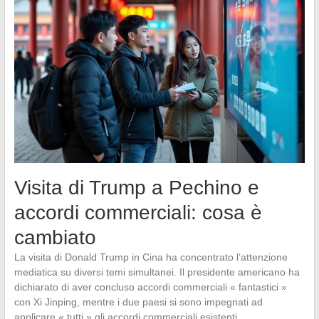
Visita di Trump a Pechino e
accordi commerciali: cosa è
cambiato
La visita di Donald Trump in Cina ha concentrato l’attenzione
mediatica su diversi temi simultanei. Il presidente americano ha
dichiarato di aver concluso accordi commerciali « fantastici »
con Xi Jinping, mentre i due paesi si sono impegnati ad
applicare « tutti » gli accordi commerciali esistenti.