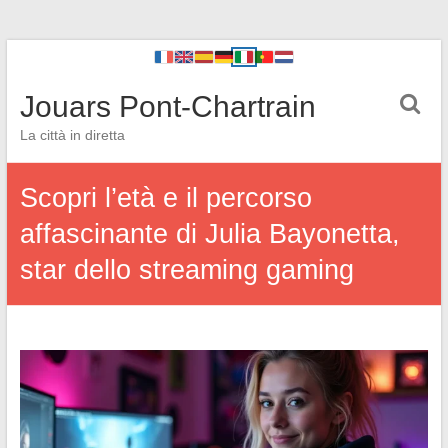
Jouars Pont-Chartrain
La città in diretta
Scopri l’età e il percorso
affascinante di Julia Bayonetta,
star dello streaming gaming