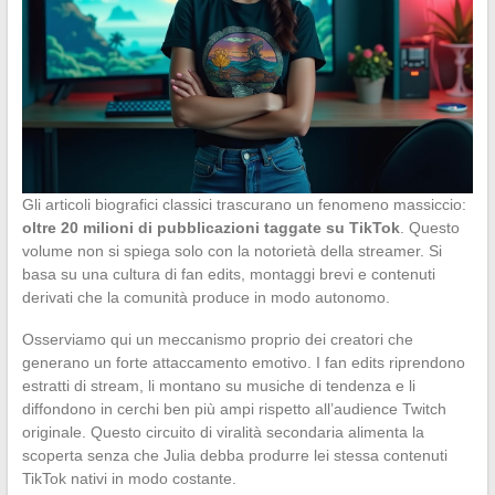
Gli articoli biografici classici trascurano un fenomeno massiccio:
oltre 20 milioni di pubblicazioni taggate su TikTok
. Questo
volume non si spiega solo con la notorietà della streamer. Si
basa su una cultura di fan edits, montaggi brevi e contenuti
derivati che la comunità produce in modo autonomo.
Osserviamo qui un meccanismo proprio dei creatori che
generano un forte attaccamento emotivo. I fan edits riprendono
estratti di stream, li montano su musiche di tendenza e li
diffondono in cerchi ben più ampi rispetto all’audience Twitch
originale. Questo circuito di viralità secondaria alimenta la
scoperta senza che Julia debba produrre lei stessa contenuti
TikTok nativi in modo costante.