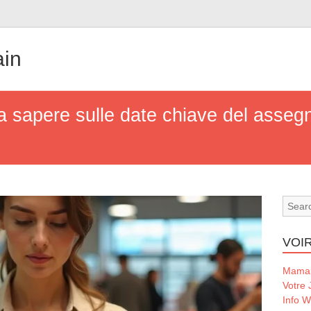
ain
a sapere sulle date chiave del assegno
VOIR
Maman
Votre 
Info 