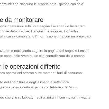
comunicano ciascuno le proprie date, spesso con solo
e da monitorare
roprie operazioni sulle loro pagine Facebook o Instagram
no le date precise di acquisto e incasso. I volantini
one alla cassa completano l’informazione, ma con un preavviso
ione, è necessario seguire la pagina del negozio Leclerc
non sono indicizzate su un sito centralizzato della catena.
 le operazioni differite
oro operazioni attorno a tre momenti forti di consumo:
osto delle forniture e degli alimenti a settembre
egno viene incassato a gennaio o febbraio dell’anno
odo che si è sviluppato negli ultimi anni con incassi rinviati a