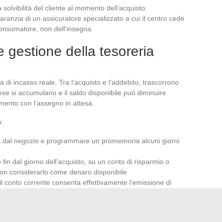
 solvibilità del cliente al momento dell’acquisto.
garanzia di un assicuratore specializzato a cui il centro cede
 consumatore, non dell’insegna.
 gestione della tesoreria
a di incasso reale. Tra l’acquisto e l’addebito, trascorrono
ese si accumulano e il saldo disponibile può diminuire
amento con l’assegno in attesa.
o:
a dal negozio e programmare un promemoria alcuni giorni
fin dal giorno dell’acquisto, su un conto di risparmio o
on considerarlo come denaro disponibile
il conto corrente consenta effettivamente l’emissione di
tano questa funzionalità
ratuito.
L’importo è dovuto integralmente alla data