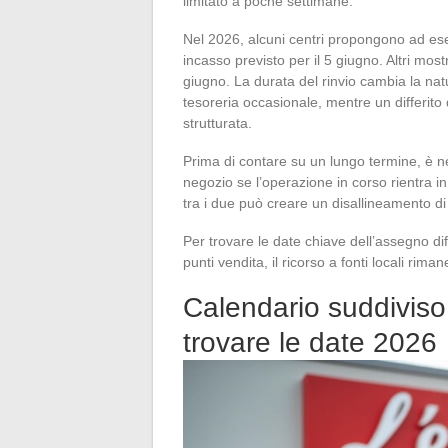
limitato a poche settimane.
Nel 2026, alcuni centri propongono ad esem
incasso previsto per il 5 giugno. Altri most
giugno. La durata del rinvio cambia la nat
tesoreria occasionale, mentre un differito 
strutturata.
Prima di contare su un lungo termine, è ne
negozio se l’operazione in corso rientra i
tra i due può creare un disallineamento di 
Per trovare le date chiave dell’assegno di
punti vendita, il ricorso a fonti locali riman
Calendario suddiviso
trovare le date 2026