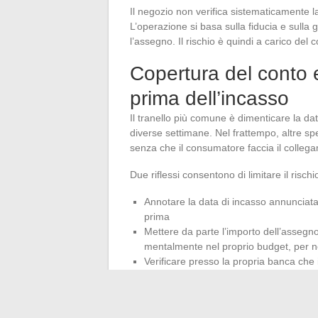
Il negozio non verifica sistematicamente la
L’operazione si basa sulla fiducia e sulla 
l’assegno. Il rischio è quindi a carico del
Copertura del conto e
prima dell’incasso
Il tranello più comune è dimenticare la dat
diverse settimane. Nel frattempo, altre sp
senza che il consumatore faccia il colleg
Due riflessi consentono di limitare il rischi
Annotare la data di incasso annunciat
prima
Mettere da parte l’importo dell’assegno 
mentalmente nel proprio budget, per n
Verificare presso la propria banca che 
assegni, poiché alcuni conti online limi
Un assegno differito non è un credito g