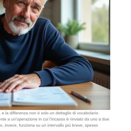
 e la differenza non è solo un dettaglio di vocabolario.
nte a un’operazione in cui l’incasso è rinviato da uno a due
o, invece, funziona su un intervallo più breve, spesso