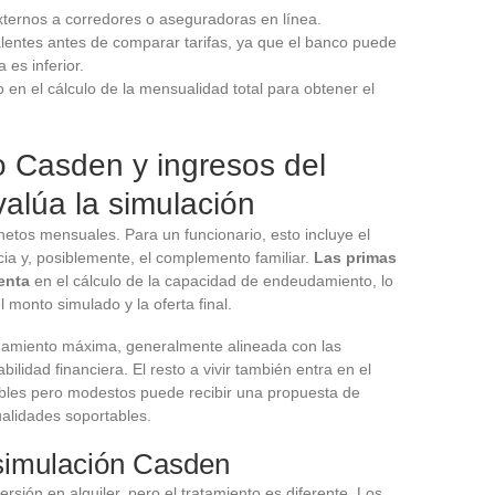
xternos a corredores o aseguradoras en línea.
alentes antes de comparar tarifas, ya que el banco puede
 es inferior.
o en el cálculo de la mensualidad total para obtener el
o Casden y ingresos del
valúa la simulación
 netos mensuales. Para un funcionario, esto incluye el
cia y, posiblemente, el complemento familiar.
Las primas
enta
en el cálculo de la capacidad de endeudamiento, lo
 monto simulado y la oferta final.
damiento máxima, generalmente alineada con las
lidad financiera. El resto a vivir también entra en el
tables pero modestos puede recibir una propuesta de
alidades soportables.
y simulación Casden
sión en alquiler, pero el tratamiento es diferente. Los