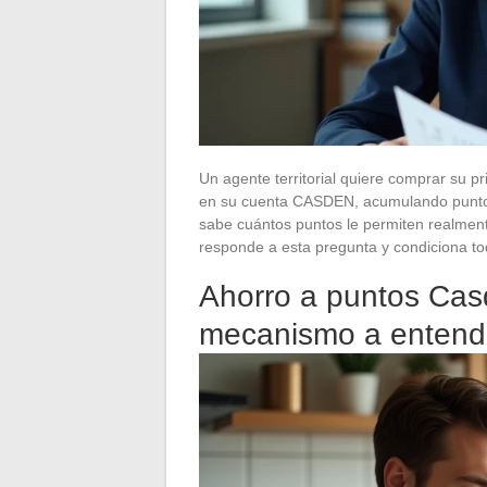
Un agente territorial quiere comprar su 
en su cuenta CASDEN, acumulando puntos,
sabe cuántos puntos le permiten realment
responde a esta pregunta y condiciona tod
Ahorro a puntos Casd
mecanismo a entende