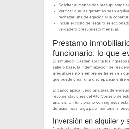
Solicitar al menos dos presupuestos e
Verificar que las garantías sean equiv
rechazar una delegación si la cobertura
Incluir el costo del seguro seleccionad
verdadero presupuesto mensual.
Préstamo inmobiliari
funcionario: lo que e
El simulador Casden solicita los ingresos
salario base, la indemnización de residen
irregulares no siempre se tienen en cu
que puede crear una discrepancia entre el
El banco aplica luego una tasa de endeu
recomendaciones del Alto Consejo de estabi
análisis. Un funcionario con ingresos es
duración más larga para mantener mensu
Inversión en alquiler 
Casden también financia proyectos de inver