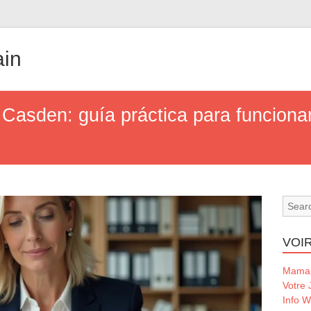
ain
 Casden: guía práctica para funciona
VOIR
Maman
Votre 
Info 