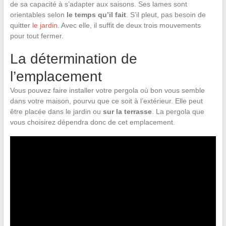
de sa capacité à s’adapter aux saisons. Ses lames sont
orientables selon
le temps qu’il fait
. S’il pleut, pas besoin de
quitter
le jardin
. Avec elle, il suffit de deux trois mouvements
pour tout fermer.
La détermination de
l’emplacement
Vous pouvez faire installer votre pergola où bon vous semble
dans votre maison, pourvu que ce soit à l’extérieur. Elle peut
être placée dans le jardin ou
sur la terrasse
. La pergola que
vous choisirez dépendra donc de cet emplacement.