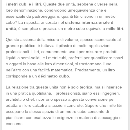
i
metri cubi e i litri
. Queste due unità, sebbene diverse nella
loro denominazione, condividono un’equivalenza che è
essenziale da padroneggiare: quanti litri ci sono in un metro
cubo? La risposta, ancorata nel
sistema internazionale di
unità
, è semplice e precisa: un metro cubo equivale a
mille litri
.
Questo assioma della misura di volume, spesso sconosciuto al
grande pubblico, è tuttavia il pilastro di molte applicazioni
professionali. I litri, comunemente usati per misurare prodotti
liquidi o semi-solidi, e i metri cubi, preferiti per quantificare spazi
o oggetti in base alle loro dimensioni, si trasformano l’uno
nell’altro con una facilità matematica. Precisamente, un litro
corrisponde a un
décimetro cubo
.
La relazione tra queste unità non è solo teorica, ma si inserisce
in una pratica quotidiana. I professionisti, siano essi ingegneri,
architetti o chef, ricorrono spesso a questa conversione per
adattare i loro calcoli a situazioni concrete. Sapere che mille litri
occupano lo stesso spazio di un metro cubo consente di
pianificare con esattezza le esigenze in materia di stoccaggio o
consumo.