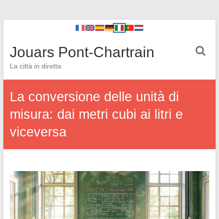
Jouars Pont-Chartrain
La città in diretta
La conversione delle unità di
misura: dai metri cubi ai litri e
viceversa