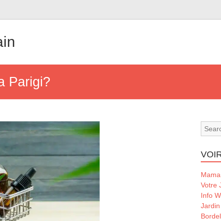
ain
 Parigi?
VOIR
Maman
Votre 
Info 
Jardin
Borde