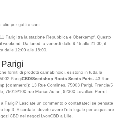
olio per gatti e cani.
11 Parigi tra la stazione Repubblica e Oberkampf. Questo
 il weekend. Da lunedì a venerdì dalle 9:45 alle 21:00, il
a dalle 12:00 alle 18:00.
 Parigi
e forniti di prodotti cannabinoidi, esistono in tutta la
5002 Parigi
CBD/Seedshop Roots Seeds Paris:
43 Rue
mp (commerci):
13 Rue Comlines, 75003 Parigi, Francia/5
lle, 75019/100 rue Marius Aufan, 92300 Levallois-Perret.
D a Parigi? Lasciate un commento o contattateci se pensate
 top 3. Ricordate: dovete avere l’età legale per acquistare
gozi CBD nei negozi LyonCBD a Lille.