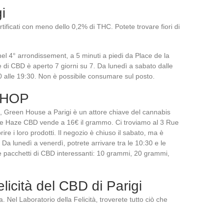
i
ificati con meno dello 0,2% di THC. Potete trovare fiori di
el 4° arrondissement, a 5 minuti a piedi da Place de la
 di CBD è aperto 7 giorni su 7. Da lunedì a sabato dalle
0 alle 19:30. Non è possibile consumare sul posto.
SHOP
BD, Green House a Parigi è un attore chiave del cannabis
rple Haze CBD vende a 16€ il grammo. Ci troviamo al 3 Rue
re i loro prodotti. Il negozio è chiuso il sabato, ma è
Da lunedì a venerdì, potrete arrivare tra le 10:30 e le
 pacchetti di CBD interessanti: 10 grammi, 20 grammi,
.
elicità del CBD di Parigi
. Nel Laboratorio della Felicità, troverete tutto ciò che