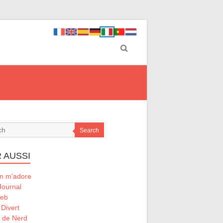
Search
 AUSSI
 m'adore
Journal
Web
 Divert
l de Nerd