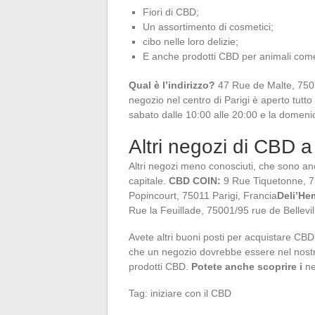
Fiori di CBD;
Un assortimento di cosmetici;
cibo nelle loro delizie;
E anche prodotti CBD per animali come 
Qual è l’indirizzo?
47 Rue de Malte, 750
negozio nel centro di Parigi è aperto tutto
sabato dalle 10:00 alle 20:00 e la domenic
Altri negozi di CBD a
Altri negozi meno conosciuti, che sono anch
capitale.
CBD COIN:
9 Rue Tiquetonne, 7
Popincourt, 75011 Parigi, Francia
Deli’He
Rue la Feuillade, 75001/95 rue de Bellevi
Avete altri buoni posti per acquistare CB
che un negozio dovrebbe essere nel nostro
prodotti CBD.
Potete anche scoprire i
ne
Tag: iniziare con il CBD