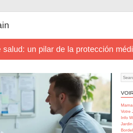
ain
 salud: un pilar de la protección méd
VOIR
Maman
Votre 
Info 
Jardin
Borde