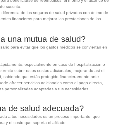
an para beneficiarse de reembolsos, el monto y el alcance de
to suscrito.
a diferencia de los seguros de salud privados con ánimo de
dentes financieros para mejorar las prestaciones de los
e a una mutua de salud?
sario para evitar que los gastos médicos se conviertan en
ápidamente, especialmente en caso de hospitalización o
ermite cubrir estos costos adicionales, mejorando así el
ad, sabiendo que estás protegido financieramente ante
ede ofrecer servicios adicionales como el pago directo,
tías personalizadas adaptadas a tus necesidades
ua de salud adecuada?
ada a tus necesidades es un proceso importante, que
ra y el costo que soporta el afiliado.