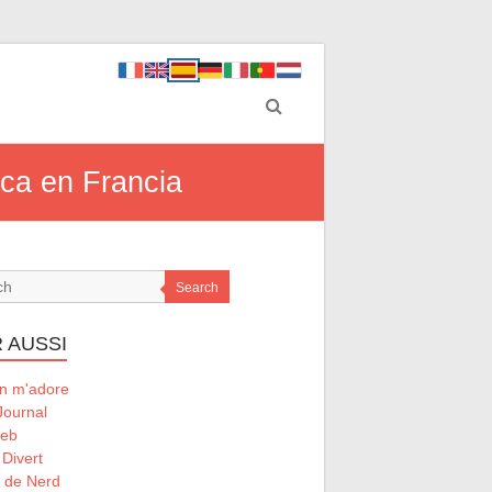
ica en Francia
Search
 AUSSI
 m'adore
Journal
Web
 Divert
l de Nerd