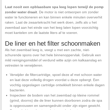
Laat nooit een opblaasbare spa leeg lopen terwijl de pomp
zonder water draait
. De motor is niet ontworpen om zonder
water te functioneren en kan binnen enkele minuten oververhit
raken. Laat de zwaartekracht het werk doen, zelfs als u het
zwembad aan het einde van het leeg laten lopen voorzichtig
moet kantelen om de laatste liters af te voeren.
De liner en het filter schoonmaken
Als het zwembad leeg is, veegt u met een zachte, niet-
schurende spons over het hele binnenoppervlak. Gebruik een
mild reinigingsmiddel of verdund witte azijn om kalkaanslag en
vetresten te verwijderen.
Verwijder de filtercartridge, spoel deze af met schoon water
en laat deze volledig drogen voordat u deze opbergt. Een
vochtig opgeslagen cartridge ontwikkelt binnen enkele dagen
bacteriën.
Inspecteer de bodem van het zwembad op kleine rommel
(grind, doorns) die de liner kunnen doorboren zodra de spa
is opgevouwen en samengedrukt onder zijn eigen gewicht.