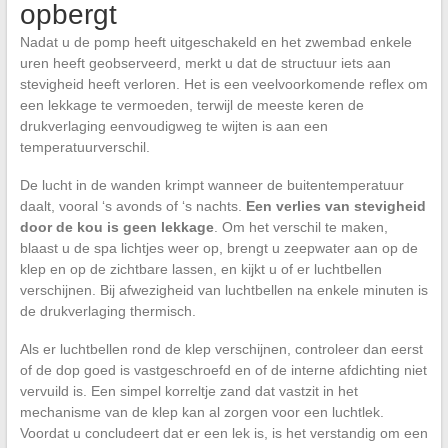
opbergt
Nadat u de pomp heeft uitgeschakeld en het zwembad enkele
uren heeft geobserveerd, merkt u dat de structuur iets aan
stevigheid heeft verloren. Het is een veelvoorkomende reflex om
een lekkage te vermoeden, terwijl de meeste keren de
drukverlaging eenvoudigweg te wijten is aan een
temperatuurverschil.
De lucht in de wanden krimpt wanneer de buitentemperatuur
daalt, vooral ‘s avonds of ‘s nachts.
Een verlies van stevigheid
door de kou is geen lekkage
. Om het verschil te maken,
blaast u de spa lichtjes weer op, brengt u zeepwater aan op de
klep en op de zichtbare lassen, en kijkt u of er luchtbellen
verschijnen. Bij afwezigheid van luchtbellen na enkele minuten is
de drukverlaging thermisch.
Als er luchtbellen rond de klep verschijnen, controleer dan eerst
of de dop goed is vastgeschroefd en of de interne afdichting niet
vervuild is. Een simpel korreltje zand dat vastzit in het
mechanisme van de klep kan al zorgen voor een luchtlek.
Voordat u concludeert dat er een lek is, is het verstandig om een