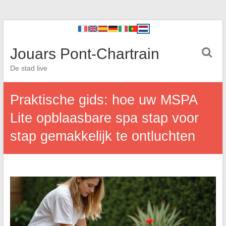
Jouars Pont-Chartrain
De stad live
Praktische gids: hoe uw MSPA
Lite opblaasbare spa stap voor
stap gemakkelijk te ontluchten