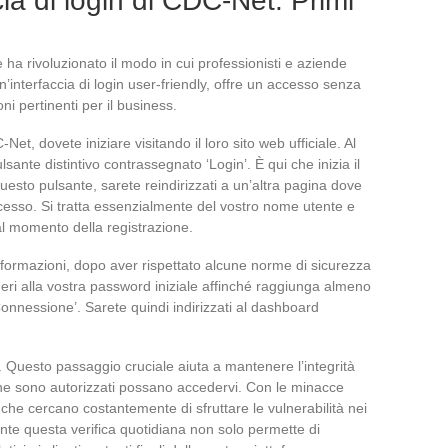
cia di login di CDC-Net: Primi
a rivoluzionato il modo in cui professionisti e aziende
n’interfaccia di login user-friendly, offre un accesso senza
oni pertinenti per il business.
Net, dovete iniziare visitando il loro sito web ufficiale. Al
ante distintivo contrassegnato ‘Login’. È qui che inizia il
esto pulsante, sarete reindirizzati a un’altra pagina dove
ccesso. Si tratta essenzialmente del vostro nome utente e
l momento della registrazione.
nformazioni, dopo aver rispettato alcune norme di sicurezza
meri alla vostra password iniziale affinché raggiunga almeno
Connessione’. Sarete quindi indirizzati al dashboard
. Questo passaggio cruciale aiuta a mantenere l’integrità
he sono autorizzati possano accedervi. Con le minacce
i che cercano costantemente di sfruttare le vulnerabilità nei
mente questa verifica quotidiana non solo permette di