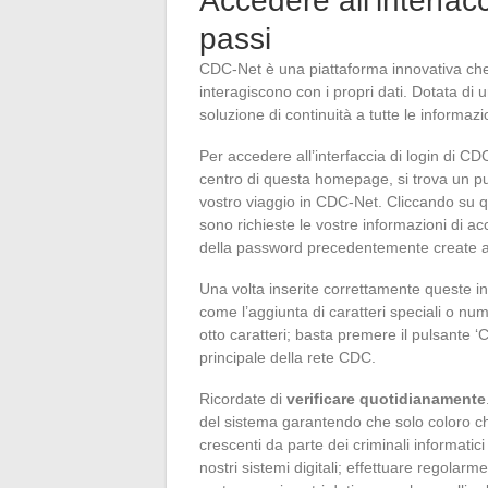
Accedere all’interfac
passi
CDC-Net è una piattaforma innovativa che h
interagiscono con i propri dati. Dotata di u
soluzione di continuità a tutte le informazi
Per accedere all’interfaccia di login di CDC-
centro di questa homepage, si trova un puls
vostro viaggio in CDC-Net. Cliccando su qu
sono richieste le vostre informazioni di a
della password precedentemente create a
Una volta inserite correttamente queste i
come l’aggiunta di caratteri speciali o nu
otto caratteri; basta premere il pulsante ‘
principale della rete CDC.
Ricordate di
verificare quotidianamente
del sistema garantendo che solo coloro c
crescenti da parte dei criminali informatic
nostri sistemi digitali; effettuare regolar