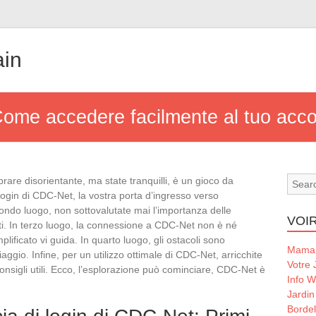
ain
ome accedere facilmente al tuo ac
are disorientante, ma state tranquilli, è un gioco da
 login di CDC-Net, la vostra porta d’ingresso verso
condo luogo, non sottovalutate mai l’importanza delle
VOIR
dati. In terzo luogo, la connessione a CDC-Net non è né
ificato vi guida. In quarto luogo, gli ostacoli sono
Maman
 viaggio. Infine, per un utilizzo ottimale di CDC-Net, arricchite
Votre 
nsigli utili. Ecco, l’esplorazione può cominciare, CDC-Net è
Info 
Jardin
Borde