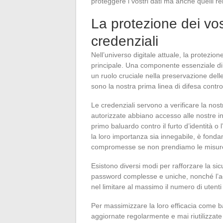
proteggere i vostri dati ma anche quelli relat
La protezione dei vos
credenziali
Nell’universo digitale attuale, la protezi
principale. Una componente essenziale di
un ruolo cruciale nella preservazione delle
sono la nostra prima linea di difesa contro
Le credenziali servono a verificare la nos
autorizzate abbiano accesso alle nostre in
primo baluardo contro il furto d’identità o 
la loro importanza sia innegabile, è fond
compromesse se non prendiamo le misure 
Esistono diversi modi per rafforzare la sicu
password complesse e uniche, nonché l’ado
nel limitare al massimo il numero di utent
Per massimizzare la loro efficacia come b
aggiornate regolarmente e mai riutilizzate 