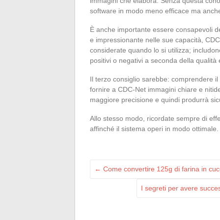
immagini che elabora. Senza questa conosce
software in modo meno efficace ma anch
È anche importante essere consapevoli d
e impressionante nelle sue capacità, CDC-
considerate quando lo si utilizza; includono 
positivi o negativi a seconda della qualità e
Il terzo consiglio sarebbe: comprendere i
fornire a CDC-Net immagini chiare e nitide
maggiore precisione e quindi produrrà sicu
Allo stesso modo, ricordate sempre di ef
affinché il sistema operi in modo ottimale.
←
Come convertire 125g di farina in cuc
I segreti per avere succes