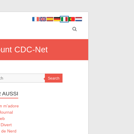
count CDC-Net
Search
 AUSSI
 m'adore
Journal
Web
 Divert
l de Nerd