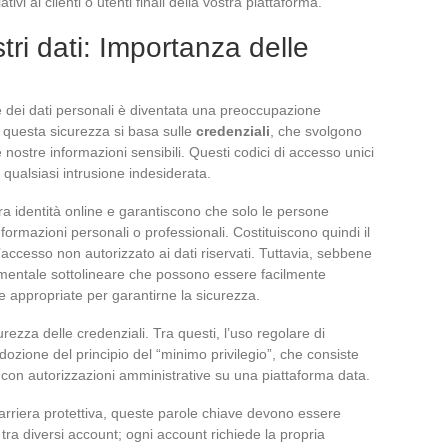
ivi ai clienti o utenti finali della vostra piattaforma.
tri dati: Importanza delle
one dei dati personali è diventata una preoccupazione
 questa sicurezza si basa sulle
credenziali
, che svolgono
 nostre informazioni sensibili. Questi codici di accesso unici
 qualsiasi intrusione indesiderata.
tra identità online e garantiscono che solo le persone
formazioni personali o professionali. Costituiscono quindi il
l’accesso non autorizzato ai dati riservati. Tuttavia, sebbene
amentale sottolineare che possono essere facilmente
appropriate per garantirne la sicurezza.
rezza delle credenziali. Tra questi, l’uso regolare di
zione del principio del “minimo privilegio”, che consiste
i con autorizzazioni amministrative su una piattaforma data.
arriera protettiva, queste parole chiave devono essere
tra diversi account; ogni account richiede la propria