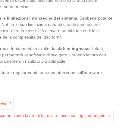
nza essenziale, rischiate non solo di utilizzare il
e meno preciso.
elle
limitazioni intrinseche del sistema
. Sebbene potente
Net ha le sue limitazioni naturali che devono essere
tra l’altro la possibilità di avere un alto tasso di falsi
 della complessità dei dati forniti.
l ruolo fondamentale svolto dai
dati in ingresso
. Infatti,
 permetterà al software di svolgere il proprio lavoro con
ramente un risultato più affidabile.
fettuare regolarmente una manutenzione sull’hardware
chiai?
so nei vostri lavori di fai-da-te: focus sui tagli ad angolo
→