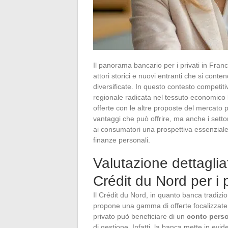
Il panorama bancario per i privati in Fran
attori storici e nuovi entranti che si conte
diversificate. In questo contesto competit
regionale radicata nel tessuto economico l
offerte con le altre proposte del mercato pe
vantaggi che può offrire, ma anche i setto
ai consumatori una prospettiva essenziale 
finanze personali.
Valutazione dettaglia
Crédit du Nord per i p
Il Crédit du Nord, in quanto banca tradizio
propone una gamma di offerte focalizzate su
privato può beneficiare di un
conto pers
di gestione. Infatti, la banca mette in evi