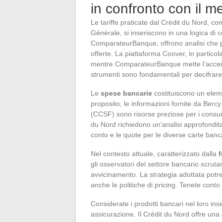
in confronto con il m
Le tariffe praticate dal Crédit du Nord, 
Générale, si inseriscono in una logica di
ComparateurBanque, offrono analisi che pe
offerte. La piattaforma Coover, in particol
mentre ComparateurBanque mette l’accento 
strumenti sono fondamentali per decifrare
Le
spese bancarie
costituiscono un eleme
proposito, le informazioni fornite da Bercy
(CCSF) sono risorse preziose per i consuma
du Nord richiedono un’analisi approfondita
conto e le quote per le diverse carte banc
Nel contesto attuale, caratterizzato dalla
f
gli osservatori del settore bancario scruta
avvicinamento. La strategia adottata potre
anche le politiche di pricing. Tenete conto
Considerate i prodotti bancari nel loro ins
assicurazione. Il Crédit du Nord offre una