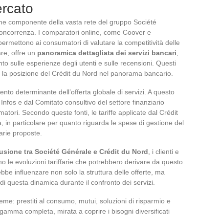
ercato
come componente della vasta rete del gruppo Société
 concorrenza. I comparatori online, come Coover e
rmettono ai consumatori di valutare la competitività delle
are, offre un
panoramica dettagliata dei servizi bancari
,
sulle esperienze degli utenti e sulle recensioni. Questi
 la posizione del Crédit du Nord nel panorama bancario.
nto determinante dell’offerta globale di servizi. A questo
 Infos e dal Comitato consultivo del settore finanziario
tori. Secondo queste fonti, le tariffe applicate dal Crédit
, in particolare per quanto riguarda le spese di gestione del
arie proposte.
usione tra Société Générale e Crédit du Nord
, i clienti e
no le evoluzioni tariffarie che potrebbero derivare da questo
bbe influenzare non solo la struttura delle offerte, ma
 di questa dinamica durante il confronto dei servizi.
ieme: prestiti al consumo, mutui, soluzioni di risparmio e
 gamma completa, mirata a coprire i bisogni diversificati