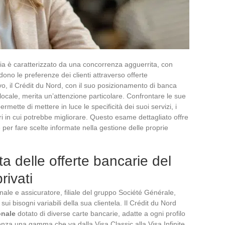
cia è caratterizzato da una concorrenza agguerrita, con
ndono le preferenze dei clienti attraverso offerte
ivo, il Crédit du Nord, con il suo posizionamento di banca
ocale, merita un’attenzione particolare. Confrontare le sue
rmette di mettere in luce le specificità dei suoi servizi, i
ri in cui potrebbe migliorare. Questo esame dettagliato offre
per fare scelte informate nella gestione delle proprie
ta delle offerte bancarie del
rivati
nale e assicuratore, filiale del gruppo Société Générale,
i bisogni variabili della sua clientela. Il Crédit du Nord
onale
dotato di diverse carte bancarie, adatte a ogni profilo
denza una gamma che va dalla Visa Classic alla Visa Infinite,