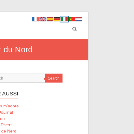
it du Nord
Search
 AUSSI
 m'adore
Journal
Web
 Divert
l de Nerd