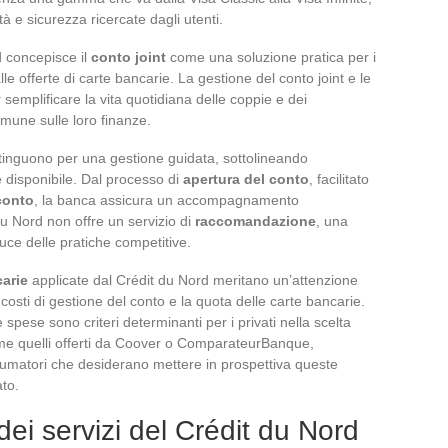
tà e sicurezza ricercate dagli utenti.
rd concepisce il
conto joint
come una soluzione pratica per i
alle offerte di carte bancarie. La gestione del conto joint e le
 semplificare la vita quotidiana delle coppie e dei
comune sulle loro finanze.
stinguono per una gestione guidata, sottolineando
 e disponibile. Dal processo di
apertura del conto
, facilitato
conto
, la banca assicura un accompagnamento
du Nord non offre un servizio di
raccomandazione
, una
luce delle pratiche competitive.
arie
applicate dal Crédit du Nord meritano un’attenzione
osti di gestione del conto e la quota delle carte bancarie.
 spese sono criteri determinanti per i privati nella scelta
come quelli offerti da Coover o ComparateurBanque,
nsumatori che desiderano mettere in prospettiva queste
ato.
e dei servizi del Crédit du Nord