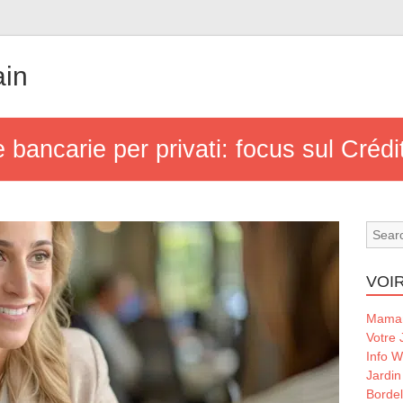
ain
e bancarie per privati: focus sul Créd
VOIR
Maman
Votre 
Info 
Jardin
Borde