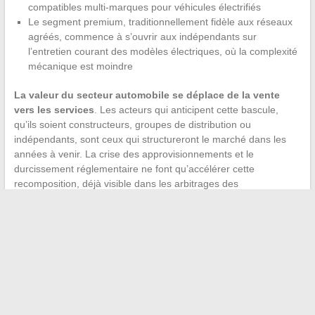
compatibles multi-marques pour véhicules électrifiés
Le segment premium, traditionnellement fidèle aux réseaux
agréés, commence à s’ouvrir aux indépendants sur
l’entretien courant des modèles électriques, où la complexité
mécanique est moindre
La valeur du secteur automobile se déplace de la vente
vers les services
. Les acteurs qui anticipent cette bascule,
qu’ils soient constructeurs, groupes de distribution ou
indépendants, sont ceux qui structureront le marché dans les
années à venir. La crise des approvisionnements et le
durcissement réglementaire ne font qu’accélérer cette
recomposition, déjà visible dans les arbitrages des
professionnels au quotidien.
←
Puissance 1000 : démêler les vrais effets secondaires des
rumeurs en ligne
Top destinations pour choisir où partir en vacances selon vos
envies
→